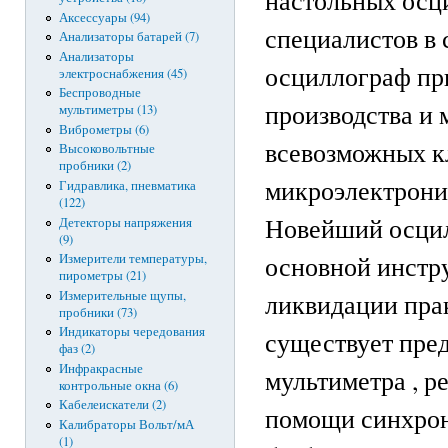
Аксессуары (94)
специалистов в 
Анализаторы батарей (7)
Анализаторы
осциллограф при
электроснабжения (45)
Беспроводные
производства и 
мультиметры (13)
Виброметры (6)
всевозможных к
Высоковольтные
пробники (2)
микроэлектрони
Гидравлика, пневматика
(122)
Новейший осцилл
Детекторы напряжения
(9)
основной инстру
Измерители температуры,
пирометры (21)
Измерительные щупы,
ликвидации пра
пробники (73)
Индикаторы чередования
существует пре
фаз (2)
Инфракрасные
мультиметра , р
контрольные окна (6)
Кабелеискатели (2)
помощи синхрон
Калибраторы Вольт/мА
(1)