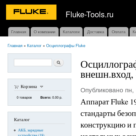
Пер
ос
Fluke-Tools.ru
со
Главная
О компании
Каталоги
Доставка
Оплата
К
Главное меню
Главная
»
Каталог
»
Осциллографы Fluke
Вы здесь
Осциллограф
Форма поиска
Поиск
внешн.вход, 
Корзина
Опубликовано пн, 
0
товаров
0.00 р.
Всего:
Аппарат Fluke 1
стандарты безо
Каталог
конструкцию и 
АКБ, зарядные
настольных осци
устройства (18)