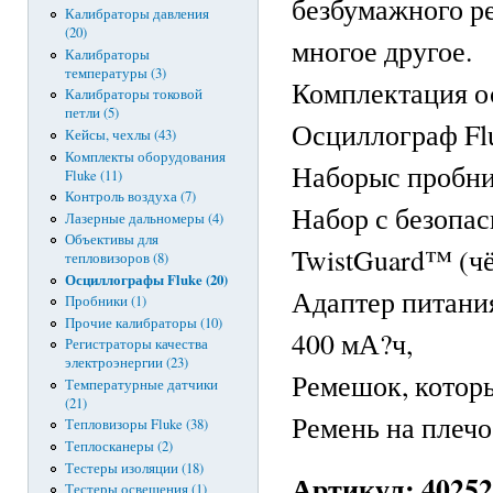
безбумажного р
Калибраторы давления
(20)
многое другое.
Калибраторы
температуры (3)
Комплектация ос
Калибраторы токовой
петли (5)
Осциллограф Flu
Кейсы, чехлы (43)
Комплекты оборудования
Наборыс пробни
Fluke (11)
Контроль воздуха (7)
Набор с безопа
Лазерные дальномеры (4)
Объективы для
TwistGuard™ (ч
тепловизоров (8)
Осциллографы Fluke (20)
Адаптер питани
Пробники (1)
Прочие калибраторы (10)
400 мА?ч,
Регистраторы качества
электроэнергии (23)
Ремешок, которы
Температурные датчики
(21)
Ремень на плечо
Тепловизоры Fluke (38)
Теплосканеры (2)
Тестеры изоляции (18)
Артикул:
40252
Тестеры освещения (1)