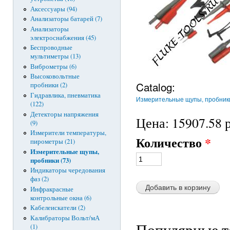
Аксессуары (94)
Анализаторы батарей (7)
Анализаторы
электроснабжения (45)
Беспроводные
мультиметры (13)
Виброметры (6)
Высоковольтные
Catalog:
пробники (2)
Гидравлика, пневматика
Измерительные щупы, пробник
(122)
Детекторы напряжения
Цена:
15907.58 р
(9)
Измерители температуры,
Количество
*
пирометры (21)
Измерительные щупы,
пробники (73)
Индикаторы чередования
фаз (2)
Инфракрасные
контрольные окна (6)
Кабелеискатели (2)
Калибраторы Вольт/мА
Популярные т
(1)