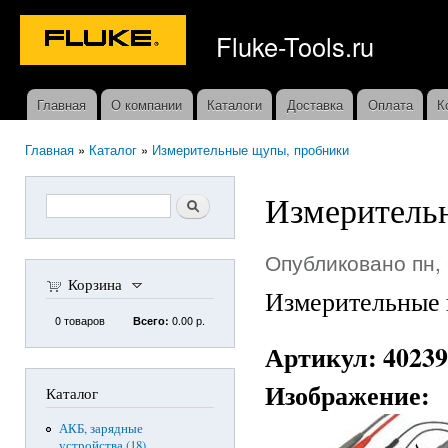
Пер
ос
Fluke-Tools.ru
со
Главная
О компании
Каталоги
Доставка
Оплата
К
Главное меню
Главная
»
Каталог
»
Измерительные щупы, пробники
Вы здесь
Измерительн
Форма поиска
Поиск
Опубликовано пн, 
Корзина
Измерительные 
0
товаров
0.00 р.
Всего:
Артикул:
40239
Изображение:
Каталог
АКБ, зарядные
устройства (18)