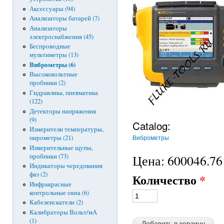
Аксессуары (94)
Анализаторы батарей (7)
Анализаторы
электроснабжения (45)
Беспроводные
мультиметры (13)
Виброметры (6)
Высоковольтные
пробники (2)
Гидравлика, пневматика
(122)
Детекторы напряжения
(9)
Catalog:
Измерители температуры,
Виброметры
пирометры (21)
Измерительные щупы,
пробники (73)
Цена:
600046.76 
Индикаторы чередования
фаз (2)
Количество
*
Инфракрасные
контрольные окна (6)
Кабелеискатели (2)
Калибраторы Вольт/мА
(1)