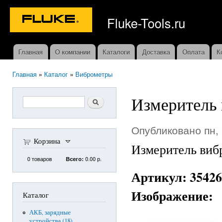
Пер
ос
Fluke-Tools.ru
со
Главная
О компании
Каталоги
Доставка
Оплата
К
Главное меню
Главная
»
Каталог
»
Виброметры
Вы здесь
Измеритель 
Форма поиска
Поиск
Опубликовано пн, 
Корзина
Измеритель вибр
0
товаров
0.00 р.
Всего:
Артикул:
35426
Изображение:
Каталог
АКБ, зарядные
устройства (18)