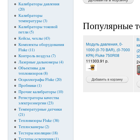
Калибраторы давления
(20)
Калибраторы
температуры (3)
Популярные т
Калибраторы токовой
петли (5)
Кейсы, чехлы (43)
В
Модуль давления, 0-
Комплекты оборудования
к
1000 (0-70 BAR), (0-7000
Fluke (11)
(
KPA) Fluke 750R08
Контроль воздуха (7)
3
111303.91 р.
2
Лазерные дальномеры (4)
Объективы для
тепловизоров (8)
Осциллографы Fluke (20)
Пробники (1)
Прочие калибраторы (10)
Регистраторы качества
электроэнергии (23)
Температурные датчики
(21)
Тепловизоры Fluke (38)
Теплосканеры (2)
Тестеры изоляции (18)
Тестеры освещения (1)