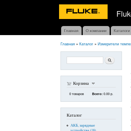
Fluk
Главная
О компании
Каталоги
Главное меню
Главная
»
Каталог
»
Измерители темпе
Вы здесь
Форма поиска
Поиск
Корзина
0
товаров
0.00 р.
Всего:
Каталог
АКБ, зарядные
устройства (18)