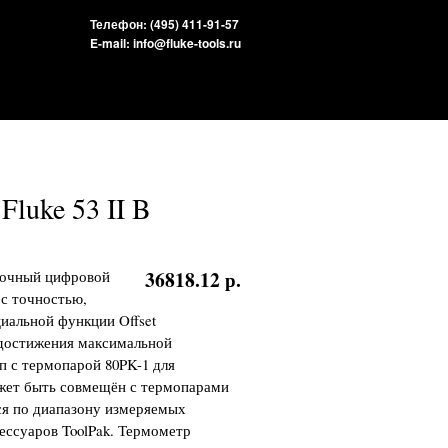
Телефон: (495) 411-91-57
E-mail:
info@fluke-tools.ru
luke 53 II B
36818.12 р.
оточный цифровой
с точностью,
иальной функции Offset
достижения максимальной
 с термопарой 80PK-1 для
ожет быть совмещён с термопарами
ется по диапазону измеряемых
ессуаров ToolPak. Термометр