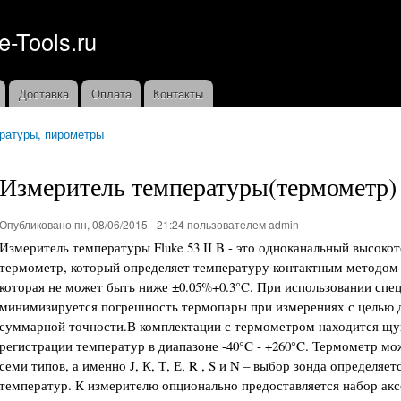
Перейти к
основному
e-Tools.ru
содержанию
Доставка
Оплата
Контакты
ратуры, пирометры
Измеритель температуры(термометр) F
Опубликовано пн, 08/06/2015 - 21:24 пользователем
admin
Измеритель температуры Fluke 53 II B - это одноканальный высок
термометр, который определяет температуру контактным методом 
которая не может быть ниже ±0.05%+0.3°C. При использовании спец
минимизируется погрешность термопары при измерениях с целью 
суммарной точности.В комплектации с термометром находится щуп
регистрации температур в диапазоне -40°C - +260°C. Термометр м
семи типов, а именно J, К, Т, Е, R , S и N – выбор зонда определя
температур. К измерителю опционально предоставляется набор акс