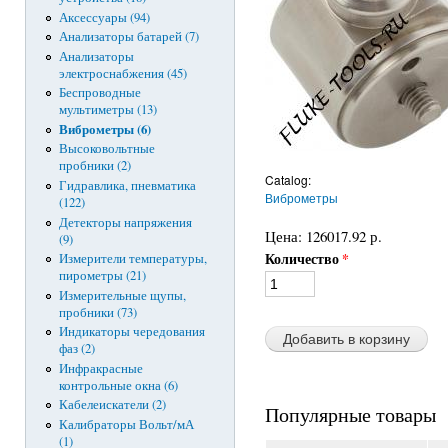
Аксессуары (94)
Анализаторы батарей (7)
Анализаторы
электроснабжения (45)
Беспроводные
мультиметры (13)
Виброметры (6)
Высоковольтные
пробники (2)
Catalog:
Гидравлика, пневматика
Виброметры
(122)
Детекторы напряжения
Цена:
126017.92 р.
(9)
Количество
*
Измерители температуры,
пирометры (21)
Измерительные щупы,
пробники (73)
Индикаторы чередования
фаз (2)
Инфракрасные
контрольные окна (6)
Кабелеискатели (2)
Популярные товары
Калибраторы Вольт/мА
(1)