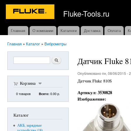
Пер
ос
Fluke-Tools.ru
со
Главная
О компании
Каталоги
Доставка
Оплата
К
Главное меню
Главная
»
Каталог
»
Виброметры
Вы здесь
Датчик Fluke 8
Форма поиска
Поиск
Опубликовано пн, 08/06/2015 -
Датчик Fluke 810S
Корзина
Артикул:
3530828
0
товаров
0.00 р.
Всего:
Изображение:
Каталог
АКБ, зарядные
устройства (18)